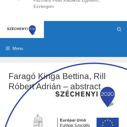
Pázmány Péter Katolikus Egyetem,
Esztergom
Menu
Faragó Kinga Bettina, Rill
Róbert Adrián – abstract